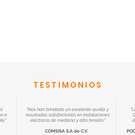
ELÉCTRICA
LEER MAS
TESTIMONIOS
el
"Nos han brindado un excelente auxilio y
"L
ón e
resultados satisfactorios en instalaciones
Q
te."
eléctricas de mediana y alta tensión."
d
COMSISA S.A de C.V.
POD