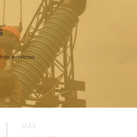
S
s
ros servicios
​MÁS