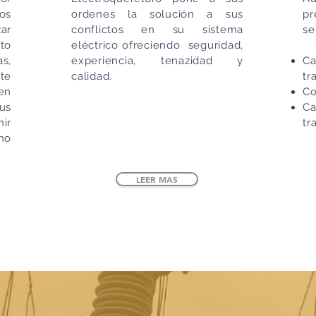
os
ordenes la solución a sus
p
ar
conflictos en su sistema
se
to
eléctrico ofreciendo seguridad,
as,
experiencia, tenazidad y
Ca
te
calidad.
tr
en
Co
us
C
ir
tr
no
LEER MAS